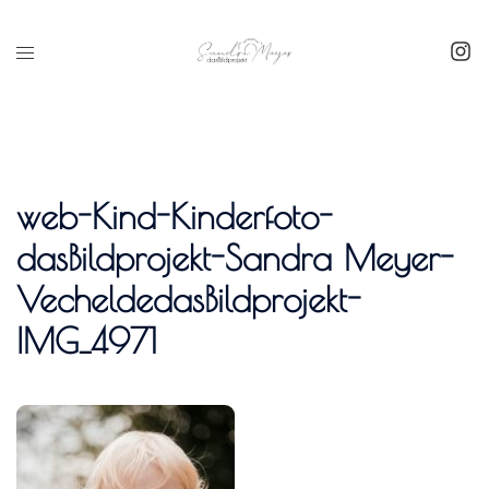
Inhalt
springen
web-Kind-Kinderfoto-
dasBildprojekt-Sandra Meyer-
VecheldedasBildprojekt-
IMG_4971