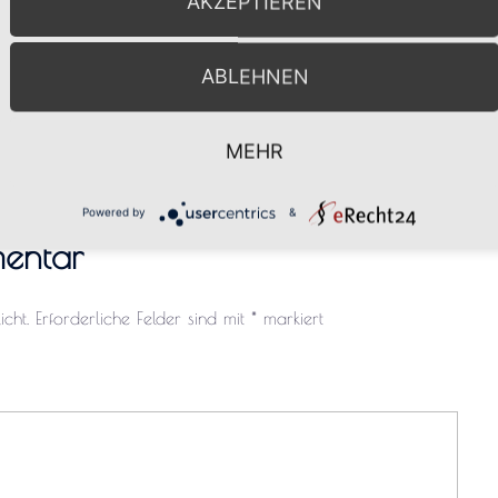
AKZEPTIEREN
ABLEHNEN
MEHR
Powered by
&
entar
cht.
Erforderliche Felder sind mit
*
markiert