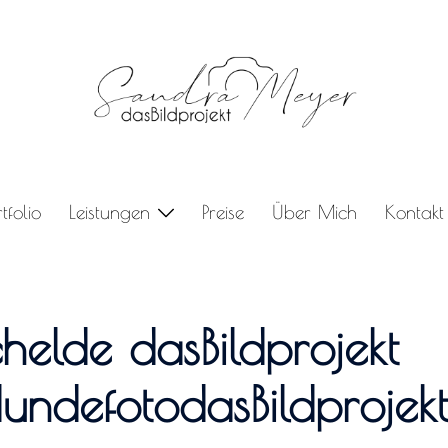
rtfolio
Leistungen
Preise
Über Mich
Kontakt
elde dasBildprojekt
ndefotodasBildprojekt