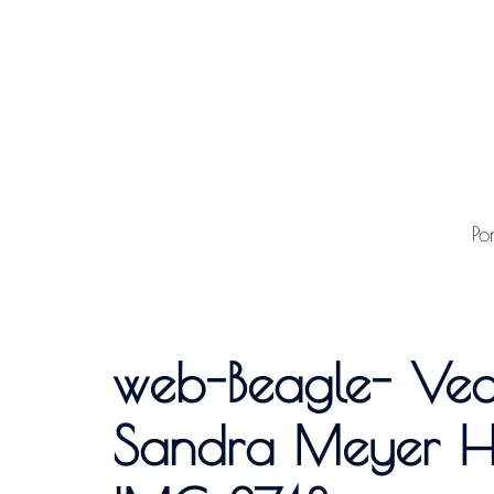
Inhalt
springen
Po
web-Beagle- Vech
Sandra Meyer Hu