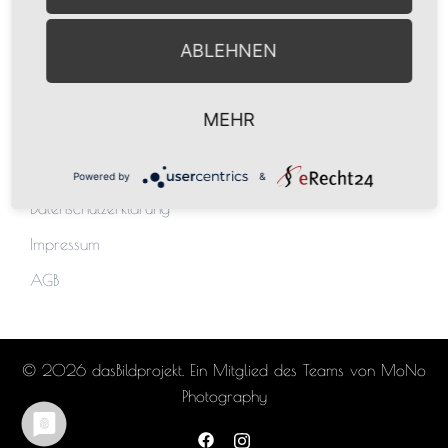
ABLEHNEN
MEHR
Rechtliches
Powered by
&
Datenschutzerklärung
Impressum
AGB
© 2026 dasBildprojekt. Ein Mitglied des Teams von MoNo
Photography