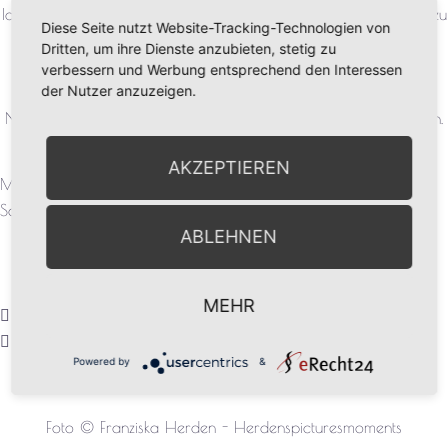
Ideal um Gäste auf Hochzeiten, Geburtstagen und Firmenfeiern zu
Diese Seite nutzt Website-Tracking-Technologien von
unterhalten.
Dritten, um ihre Dienste anzubieten, stetig zu
Für ein Schnellportrait benötige ich zwischen 5 und 7 Minuten.
verbessern und Werbung entsprechend den Interessen
der Nutzer anzuzeigen.
Natürlich fertige ich auch Portraits als individuelle Geschenke an.
AKZEPTIEREN
Mein Hauptgebiet ist das Dreieck Hannover, Brauschweig und
Salzgitter in Niedersachsen.
ABLEHNEN
MEHR
Telefon: 0174 - 908 30 68 (gern via Whatsapp)
Email: mail@dasbildprojekt.de
Powered by
&
Foto © Franziska Herden - Herdenspicturesmoments