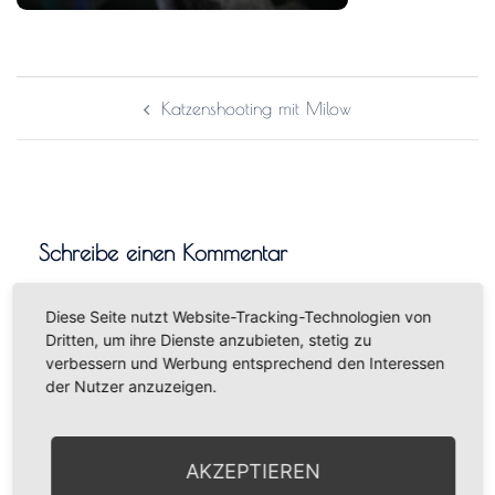
Katzenshooting mit Milow
Schreibe einen Kommentar
Deine E-Mail-Adresse wird nicht veröffentlicht.
Diese Seite nutzt Website-Tracking-Technologien von
Erforderliche Felder sind mit
*
markiert
Dritten, um ihre Dienste anzubieten, stetig zu
verbessern und Werbung entsprechend den Interessen
der Nutzer anzuzeigen.
Kommentar
*
AKZEPTIEREN