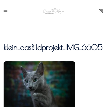
Inhalt
springen
klein_dasBildprojekt_IMG_6605