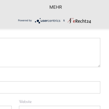
entar
MEHR
cht.
Erforderliche Felder sind mit
*
markiert
Powered by
&
Website