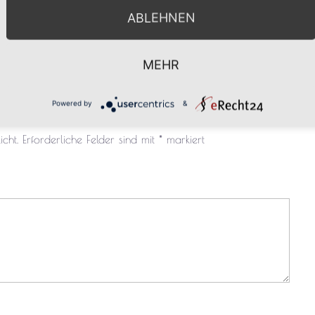
ABLEHNEN
MEHR
entar
Powered by
&
cht.
Erforderliche Felder sind mit
*
markiert